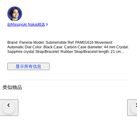
专
家
由Masayuki Nakai精选
Brand: Panerai Model: Submersible Ref: PAM01616 Movement:
Automatic Dial Color: Black Case: Carbon Case diameter: 44 mm Crystal:
Sapphire crystal Strap/Bracelet: Rubber Strap/Bracelet length: 21 cm
Clasp: Buckle Condition: Worn and in very good condition Extras: No Box,
No Papers *Shipping via UPS (fast shipping with tracking and signature)
**Optional shipping from Europe(EU) is available. Please contact seller
显示所有信息
for details.
类似物品