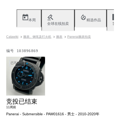
本周
精选作品
全球在线拍卖
艺
Catawiki
腕表、钢笔及打火机
腕表
Panerai腕表拍卖
编号
103896869
已不存在
竞投已结束
11周前
Panerai - Submersible - PAM01616 - 男士 - 2010-2020年