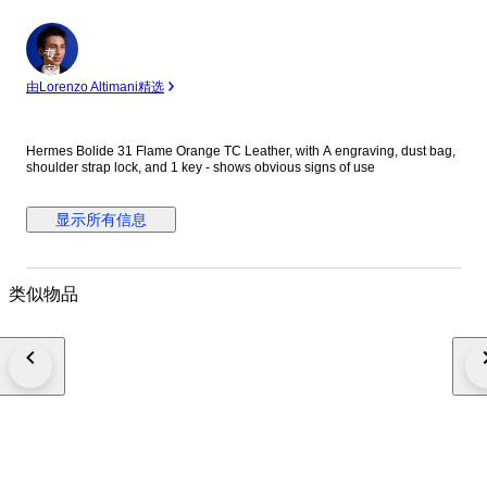
专
家
由Lorenzo Altimani精选
Hermes Bolide 31 Flame Orange TC Leather, with A engraving, dust bag,
shoulder strap lock, and 1 key - shows obvious signs of use
显示所有信息
类似物品