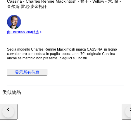
Cassina - Charles Rennie Mackintosh - 椅子 - Willow - 木, 藤 -
查尔斯·雷尼·麦金托什
专
家
由Christian Plat精选
Sedia modello Charles Rennie Mackintosh marca CASSINA. in legno
curvato nero con seduta in paglia. epoca anni 70’. originale Cassina
anche se marchio non presente . Seguici sui nostri
social:@alexdesignmilano. Oggetto da collezione raro ed introvabile.
Sedia misure h. 103, h seduta 45, larghezza massima 45 cm, prof 40 cm
circa.
显示所有信息
类似物品