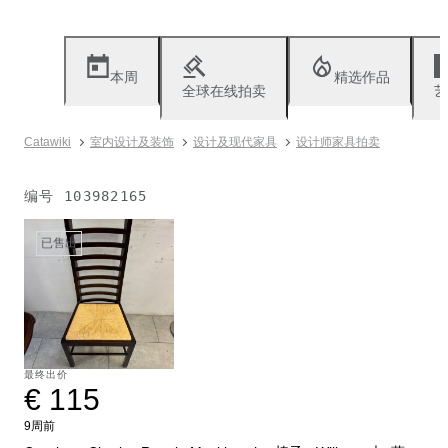
本周
精选作品
全球在线拍卖
艺
Catawiki
室内设计及装饰
设计及现代家具
设计师家具拍卖
编号
103982165
已售出
最终出价
€ 115
9周前