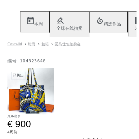
本周
精选作品
全球在线拍卖
艺
Catawiki
时尚
包箱
爱马仕包拍卖会
编号
104323646
已售出
最终出价
€ 900
4周前