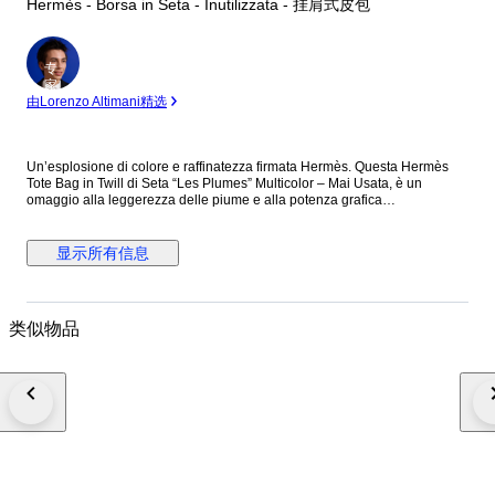
Hermès - Borsa in Seta - Inutilizzata - 挂肩式皮包
专
家
由Lorenzo Altimani精选
Un’esplosione di colore e raffinatezza firmata Hermès. Questa Hermès
Tote Bag in Twill di Seta “Les Plumes” Multicolor – Mai Usata, è un
omaggio alla leggerezza delle piume e alla potenza grafica
dell'artigianato Hermès. I toni intensi del blu, giallo e bianco si intrecciano
in un pattern magnetico che la rende non solo una borsa, ma un vero
pezzo da collezione. Perfetta per chi vuole distinguersi con un’eleganza
显示所有信息
fuori dal comune anche nei momenti più casual. SCHEDA TECNICA
Questa Hermès Tote Bag in Twill di Seta “Les Plumes” Multicolor – Mai
Usata è realizzata in seta e si racchiude nella sua sacca. Mai usata è
completa di scatola, busta shopper, etichette e nastro. DIMENSIONI
类似物品
Hermès Tote Bag in Twill di Seta “Les Plumes” Multicolor – Mai Usata
Lunghezza: 37 cm Altezza: 38 cm Larghezza: 2 cm Manici: 29 cm
DETTAGLI Codice: 6178B448 Brand: Hermès Made in: Francia
Colore: Multicolore Materiale: Seta Condizioni: Nuovo Questa Hermès
Tote Bag in Twill di Seta “Les Plumes” Multicolor – Mai Usata Arriva
completa di scatola e shopper originali: un vero gioiello da regalarsi (o da
farsi regalare).