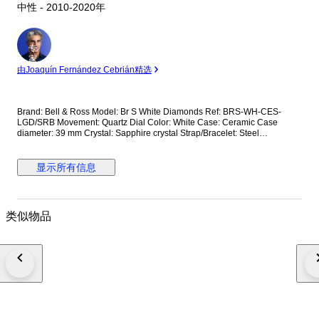
中性 - 2010-2020年
专
家
由Joaquín Fernández Cebrián精选
Brand: Bell & Ross Model: Br S White Diamonds Ref: BRS-WH-CES-
LGD/SRB Movement: Quartz Dial Color: White Case: Ceramic Case
diameter: 39 mm Crystal: Sapphire crystal Strap/Bracelet: Steel
Strap/Bracelet length: 18 cm Clasp: Fold clasp Condition: Worn and in
very good condition Extras: No Box, No Papers *Shipping via Fedex or
DHL (fast shipping with tracking and signature) **Optional shipping from
显示所有信息
Europe(EU) is available. Please contact seller for details.
类似物品