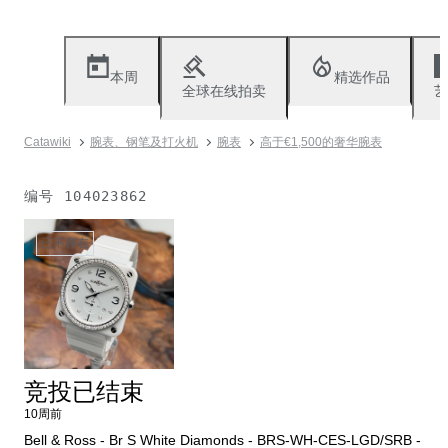
本周
精选作品
全球在线拍卖
艺
Catawiki
腕表、钢笔及打火机
腕表
高于€1,500的奢华腕表
编号
104023862
已不存在
竞投已结束
10周前
Bell & Ross - Br S White Diamonds - BRS-WH-CES-LGD/SRB -