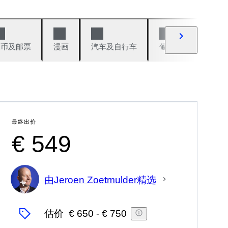
硬币及邮票
漫画
汽车及自行车
葡萄酒及烈性酒
最终出价
€ 549
由Jeroen Zoetmulder精选
专
家
估价
€ 650
-
€ 750