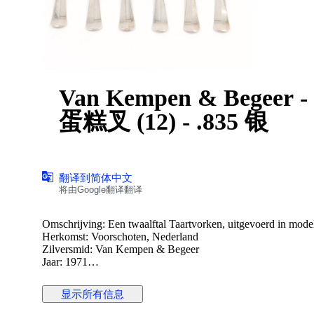
Van Kempen & Begeer - G
蛋糕叉 (12) - .835 银
翻译到简体中文
将由Google翻译翻译
Omschrijving: Een twaalftal Taartvorken, uitgevoerd in model
Herkomst: Voorschoten, Nederland
Zilversmid: Van Kempen & Begeer
Jaar: 1971
Keurtekens: Leeuw II, Minerva B, Meesterteken, l.
显示所有信息
Staat: in goede staat
Gewicht: 265.9 gram