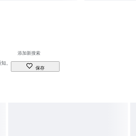
通知。
保存