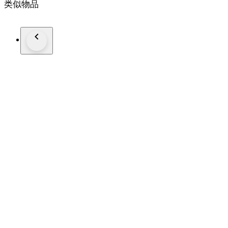
类似物品
Gehalte: 835/1000
Afmetingen: Lengte 13.4 cm
*Foto's maken deel uit van de omschrijving
Kavelnummer: A-12534
Al onze artikelen worden aangetekend verzonden.
U kunt het kavel ook afhalen in één van onze ruim 100 kantor
Kijkt u op de website van Goudwisselkantoor (voor NL en 
voor de dichtstbijzijnde locatie.
Geeft u via uw Catawiki account uw voorkeur aan ons door.