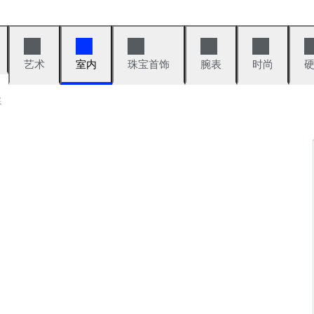
艺术
室内
珠宝首饰
腕表
时尚
卖