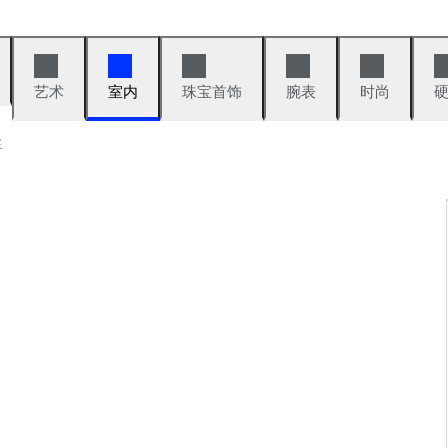
艺术
室内
珠宝首饰
腕表
时尚
卖