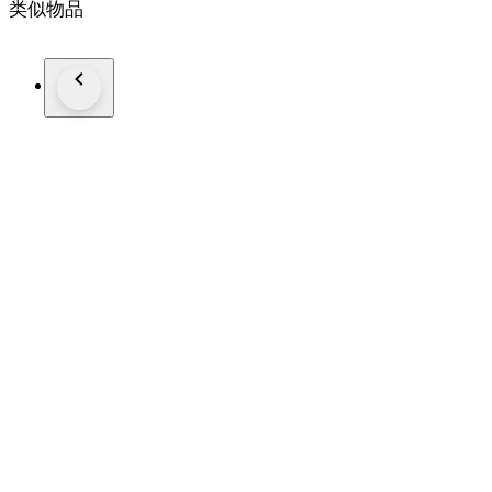
类似物品
Gehalte: 835/1000
Afmetingen: Lengte 13.4 cm
*Foto's maken deel uit van de omschrijving
Kavelnummer: A-12534
Al onze artikelen worden aangetekend verzonden.
U kunt het kavel ook afhalen in één van onze ruim 100 kantor
Kijkt u op de website van Goudwisselkantoor (voor NL en 
voor de dichtstbijzijnde locatie.
Geeft u via uw Catawiki account uw voorkeur aan ons door.