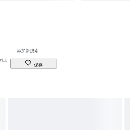
通知。
保存