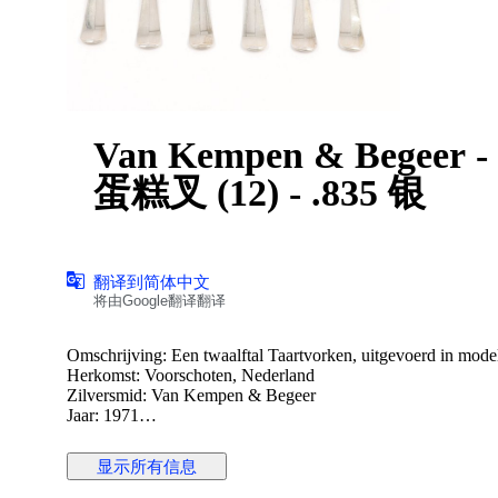
Van Kempen & Begeer - G
蛋糕叉 (12) - .835 银
翻译到简体中文
将由Google翻译翻译
Omschrijving: Een twaalftal Taartvorken, uitgevoerd in model
Herkomst: Voorschoten, Nederland
Zilversmid: Van Kempen & Begeer
Jaar: 1971
Keurtekens: Leeuw II, Minerva B, Meesterteken, l.
显示所有信息
Staat: in goede staat
Gewicht: 265.9 gram