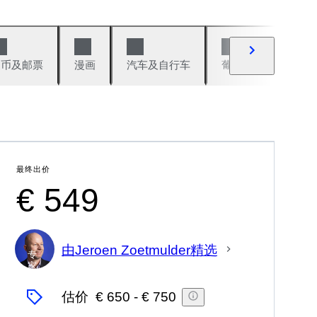
硬币及邮票
漫画
汽车及自行车
葡萄酒及烈性酒
最终出价
€ 549
由Jeroen Zoetmulder精选
专
家
估价
€ 650
-
€ 750