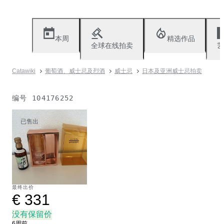
本周
精选作品
全球在线拍卖
艺
Catawiki
葡萄酒、威士忌及烈酒
威士忌
日本及亚洲威士忌拍卖
编号
104176252
已售出
最终出价
€ 331
没有保留价
6周前