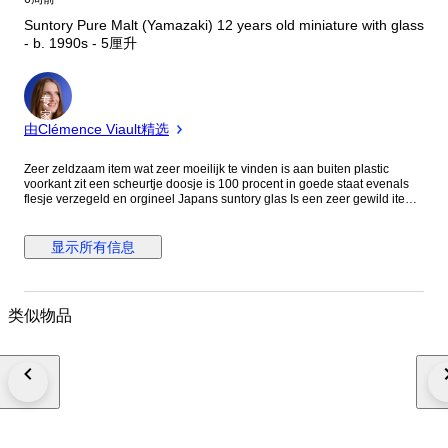
Suntory Pure Malt (Yamazaki) 12 years old miniature with glass
- b. 1990s - 5厘升
专
家
由Clémence Viault精选
Zeer zeldzaam item wat zeer moeilijk te vinden is aan buiten plastic
voorkant zit een scheurtje doosje is 100 procent in goede staat evenals
flesje verzegeld en orgineel Japans suntory glas Is een zeer gewild item
onder verzamelaars en zeer moeilijk te vinden Dit item is zeee gewijd
onder verzamelaars en extreem moeilijk te vinden omdat er naar een
beperkte aantal van uitgegeven zijn
显示所有信息
类似物品