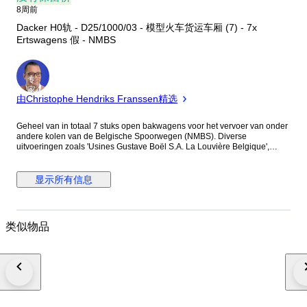
8周前
Dacker H0轨 - D25/1000/03 - 模型火车货运车厢 (7) - 7x
Ertswagens 假 - NMBS
专
家
由Christophe Hendriks Franssen精选
Geheel van in totaal 7 stuks open bakwagens voor het vervoer van onder
andere kolen van de Belgische Spoorwegen (NMBS). Diverse
uitvoeringen zoals 'Usines Gustave Boël S.A. La Louvière Belgique',
'ARBED A' Kleinserie uitgaves van Dacker. Zeer goede staat. In originele
verpakking. Bekijk de foto's voor een goede indruk en de details.
Verzending geschiedt verzekerd en aangetekend.
显示所有信息
类似物品