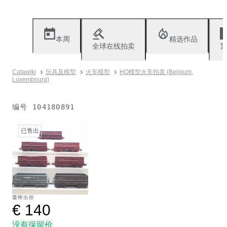
本周
精选作品
全球在线拍卖
艺
Catawiki
玩具及模型
火车模型
HO模型火车拍卖 (Belgium,
Luxembourg)
编号
104180891
已售出
最终出价
€ 140
没有保留价