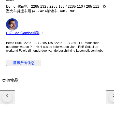
Bemo H0m轨 - 2285 132 / 2285 135 / 2285 110 / 285 111 - 模
型火车货运车厢 (4) - 4x 4轴罐车 Uah - RhB
专
家
由Guido Gamba精选
Bemo H0m - 2285 132 / 2285 135 / 2285 110 / 285 111 - Modeltrein
goederenwagon (4) - 4x 4-assige ketelwagen Uah - RhB Getest en
werkend Foto's zijn onderdeel van de beschrijving Locomotieven hebben
1 maand garantie na aankoop. Bij defect binnen 1 maand vanuit
Nederland kosteloos retourneren. Alle pakketten worden aangetekend en
verzekerd verzonden
显示所有信息
类似物品