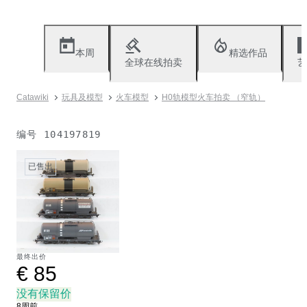
本周
精选作品
全球在线拍卖
艺
Catawiki
玩具及模型
火车模型
H0轨模型火车拍卖 （窄轨）
编号
104197819
已售出
最终出价
€ 85
没有保留价
8周前