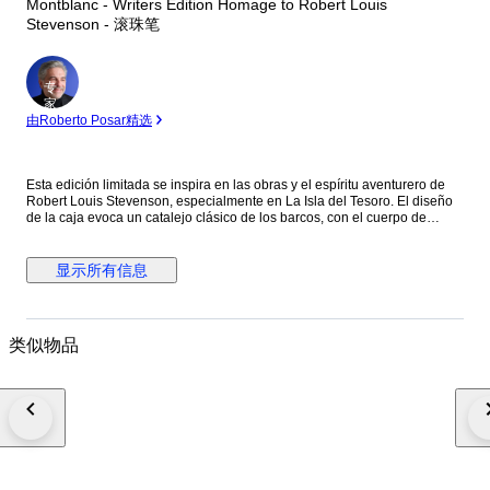
Montblanc - Writers Edition Homage to Robert Louis
Stevenson - 滚珠笔
专
家
由Roberto Posar精选
Esta edición limitada se inspira en las obras y el espíritu aventurero de
Robert Louis Stevenson, especialmente en La Isla del Tesoro. El diseño
de la caja evoca un catalejo clásico de los barcos, con el cuerpo de
resina negra preciosa decorado con cruces ("X"), como en los mapas del
tesoro, y detalles náuticos. El clip de platino evoca un cordón de amarre,
y la rosa de los vientos grabada bajo el clip refuerza la temática de la
显示所有信息
navegación y el descubrimiento. La parte superior del capuchón luce el
emblema Montblanc con una calavera y huesos cruzados, una clara
referencia pirata a la obra.
类似物品