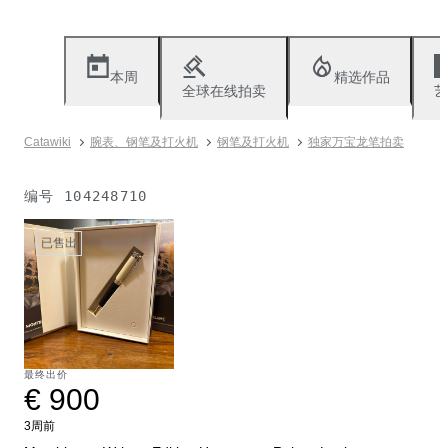
本周
精选作品
全球在线拍卖
艺
Catawiki
腕表、钢笔及打火机
钢笔及打火机
独家万宝龙笔拍卖
编号
104248710
已售出
最终出价
€ 900
3周前