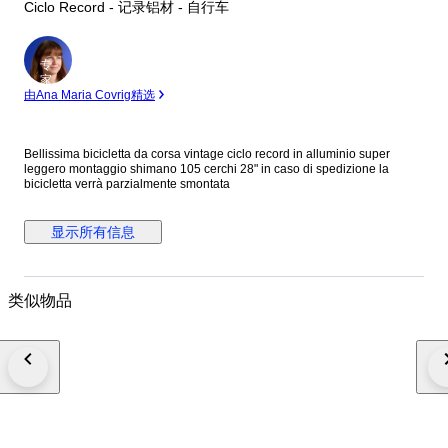
Ciclo Record - 记录铝材 - 自行车
专
家
由Ana Maria Covrig精选
Bellissima bicicletta da corsa vintage ciclo record in alluminio super
leggero montaggio shimano 105 cerchi 28" in caso di spedizione la
bicicletta verrà parzialmente smontata
显示所有信息
类似物品