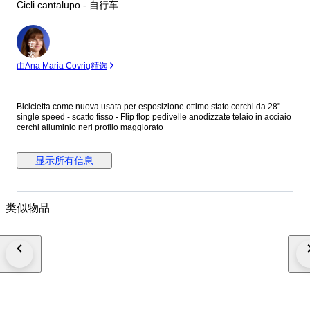
Cicli cantalupo - 自行车
专
家
由Ana Maria Covrig精选
Bicicletta come nuova usata per esposizione ottimo stato cerchi da 28" -
single speed - scatto fisso - Flip flop pedivelle anodizzate telaio in acciaio
cerchi alluminio neri profilo maggiorato
显示所有信息
类似物品