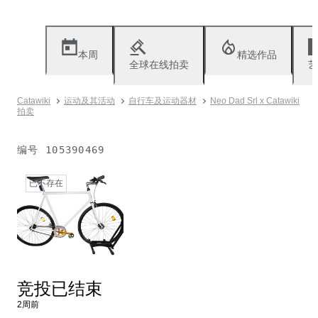
本周
精选作品
全球在线拍卖
艺
Catawiki
运动及其活动
自行车及运动器材
Neo Dad Srl x Catawiki
拍卖
编号
105390469
已不存在
竞投已结束
2周前