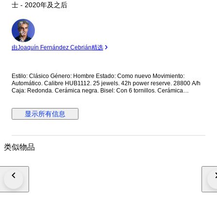
士 - 2020年及之后
专
家
由Joaquín Fernández Cebrián精选
Estilo: Clásico Género: Hombre Estado: Como nuevo Movimiento:
Automático. Calibre HUB1112. 25 jewels. 42h power reserve. 28800 A/h
Caja: Redonda. Cerámica negra. Bisel: Con 6 tornillos. Cerámica
Corona: Con logo. Tapa trasera: Con cristal. Con inscripciones. Sujeta
con 6 tornillos. Cerámica. Esfera: Azul. Calendario a las 3. Segundero
central. Cristal: Zafiro. Plano. Antirreflejo. Correa: Cerámica Cierre: Con
显示所有信息
logo. Con pulsadores. Deployante doble. Titanio Dimensiones: Diámetro
(sin corona): 45 mm. Altura con asas: 52 mm. Grueso: 10.5 mm. Anchura
entre asas: 25.7 mm. Anchura cierre: 23.5 mm. Peso: 163 gr Resistencia
al agua: 5 Atm. Caja original de madera. Garantía activada en la web
类似物品
oficial de Hublot. Precio de tarifa (PVP): 10500€