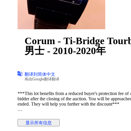
Corum - Ti-Bridge Tourbi
男士 - 2010-2020年
翻译到简体中文
将由Google翻译翻译
***This lot benefits from a reduced buyer's protection fee of
bidder after the closing of the auction. You will be approach
ended. They will help you further with the discount***
显示所有信息
Género: Hombre