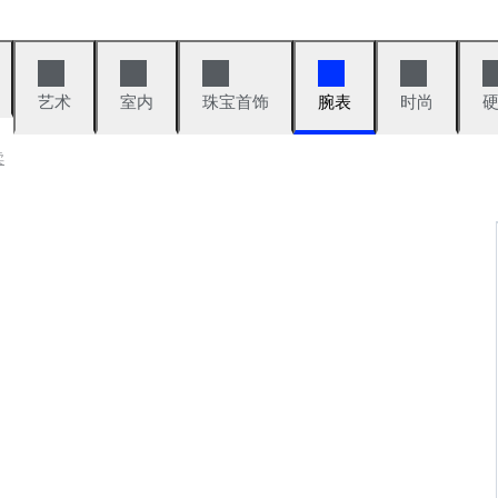
艺术
室内
珠宝首饰
腕表
时尚
卖