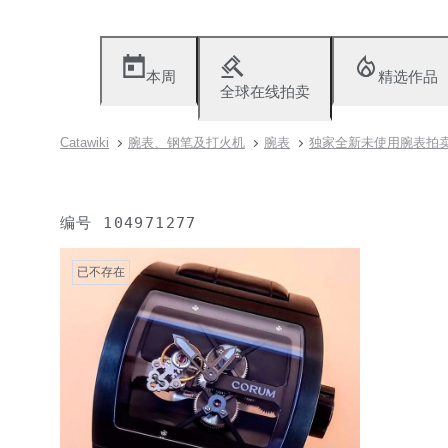
本周
精选作品
全球在线拍卖
Catawiki
腕表、钢笔及打火机
腕表
独家全新未使用腕表拍
编号
104971277
已不存在