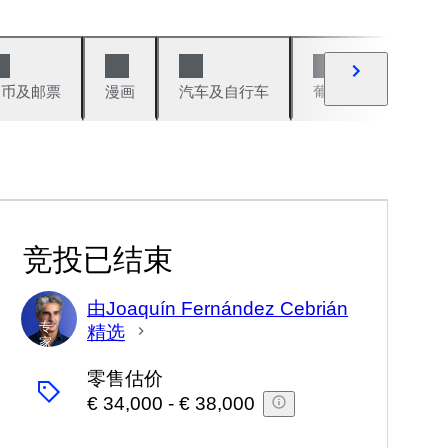
硬币及邮票
漫画
汽车及自行车
葡萄酒及烈性酒
竞投已结束
由Joaquín Fernández Cebrián
专
精选
家
零售估价
€ 34,000
-
€ 38,000