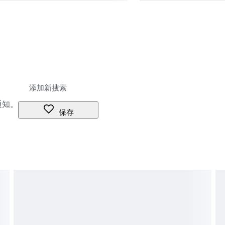
通知。
保存