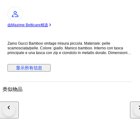
专
家
由Maxime Betticare精选
Zaino Gucci Bamboo vintage misura piccola. Materiale: pelle
scamosciata/pelle. Colore: giallo. Manico bamboo. Interno con tasca
principale e una tasca con zip e ciondolo in metallo dorato. Dimensioni
cm 22 (larghezza) x 22 (altezza) x 7 (profondità). Zaino vintage in ottime
condizioni che presenta principalmente difetti legati a macchie di sporco
per la conservazione soprattutto nelle parti in camoscio. Necessita
显示所有信息
semplicemente di pulizia. Deformazione dei manici in pelle, leggeri segni.
Leggero scolorimento, graffi e ossidazione delle parti metalliche,
Condizioni interne: buone condizioni. Leggero odore di chiuso.
Spedizione assicurata entro 24/48 ore dal pagamento. Eventuali
类似物品
limitazioni o costi di importazione e dogana sono a carico dell'acquirente.