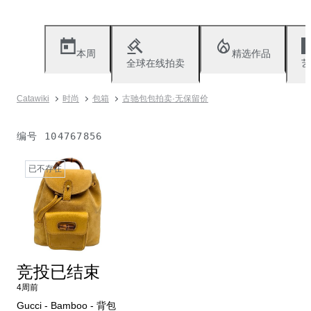
本周
精选作品
全球在线拍卖
艺
Catawiki
时尚
包箱
古驰包包拍卖·无保留价
编号
104767856
已不存在
竞投已结束
4周前
Gucci - Bamboo - 背包