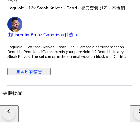
Laguiole - 12x Steak Knives - Pearl - 餐刀套装 (12) - 不锈钢
专
家
由Florentin Brunz Gaborieau精选
Laguiole - 12x Steak knives - Pearl - incl. Certificate of Authentication.
Beautiful Pearl look! Compliments your porcelain. 12 Beautiful luxury
Steak Knives. The set comes in the original wooden block with Certificate
of Authentication. Object: 12 Steak knives from Laguiole. Documentation:
Certificate of Authentication. Dimensions: 23 cm. x 2 cm. x 1.2 cm.
Material (blade): Acier Inox (stainless steel). Blade length: 11 cm
显示所有信息
Packaging: Original wooden storage Box. Condition: New, not used.
Photo's are part of the description. Delivery: The object will be packed
carefully and shipped insured worldwide with a Track-and-Trace code.
Quality and fast Shipping.
类似物品