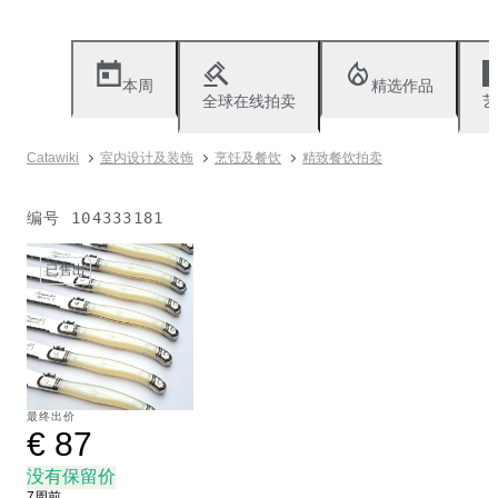
本周
精选作品
全球在线拍卖
艺
Catawiki
室内设计及装饰
烹饪及餐饮
精致餐饮拍卖
编号
104333181
已售出
最终出价
€ 87
没有保留价
7周前