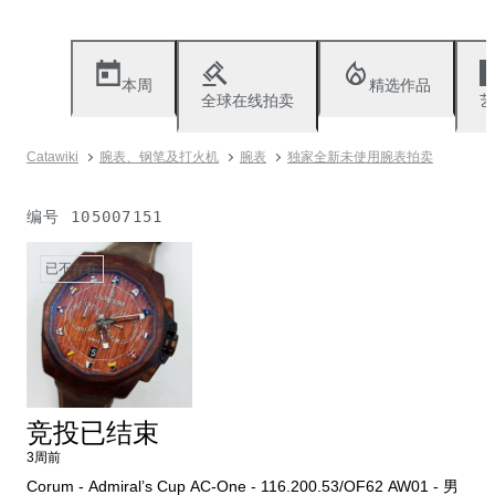
本周
精选作品
全球在线拍卖
艺
Catawiki
腕表、钢笔及打火机
腕表
独家全新未使用腕表拍卖
编号
105007151
已不存在
竞投已结束
3周前
Corum - Admiral’s Cup AC-One - 116.200.53/OF62 AW01 - 男