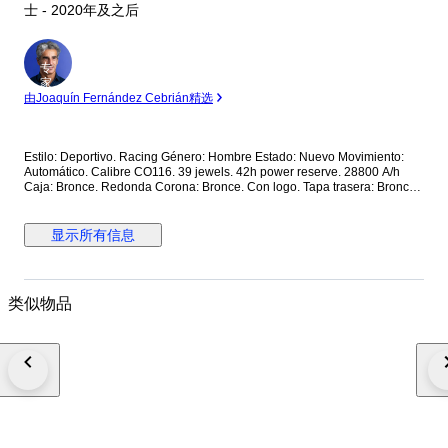
士 - 2020年及之后
专
家
由Joaquín Fernández Cebrián精选
Estilo: Deportivo. Racing Género: Hombre Estado: Nuevo Movimiento:
Automático. Calibre CO116. 39 jewels. 42h power reserve. 28800 A/h
Caja: Bronce. Redonda Corona: Bronce. Con logo. Tapa trasera: Bronce.
Con cristal. Con inscripciones. Roscada. Esfera: Marrón. De madera. 2
subesferas. Calendario a las 6. Manecillas luminiscentes. Segundero
central. Cristal: Zafiro esférico antirreflectante Correa: Piel marrón. Cierre:
显示所有信息
Titanio con PVD negro. Con logo. Con pulsadores. Deployante de
mariposa. Dimensiones: Diámetro (sin corona): 44 mm. Altura con asas:
50.7 mm. Grueso: 14.3 mm. Anchura entre asas: 22.5 mm. Anchura cierre:
19.5 mm. Peso: 165 gr Resistencia al agua: 10 Atm. Caja original de
类似物品
madera. Documentación completa Precio de tarifa (PVP): 14000€