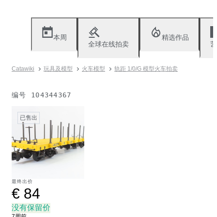
本周
精选作品
全球在线拍卖
艺
Catawiki
玩具及模型
火车模型
轨距 1/0/G 模型火车拍卖
编号
104344367
已售出
最终出价
€ 84
没有保留价
7周前