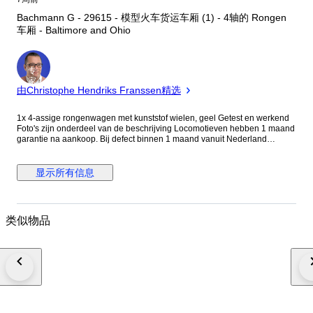
Bachmann G - 29615 - 模型火车货运车厢 (1) - 4轴的 Rongen
车厢 - Baltimore and Ohio
专
家
由Christophe Hendriks Franssen精选
1x 4-assige rongenwagen met kunststof wielen, geel Getest en werkend
Foto's zijn onderdeel van de beschrijving Locomotieven hebben 1 maand
garantie na aankoop. Bij defect binnen 1 maand vanuit Nederland
kosteloos retourneren. Alle pakketten worden aangetekend en verzekerd
verzonden
显示所有信息
类似物品