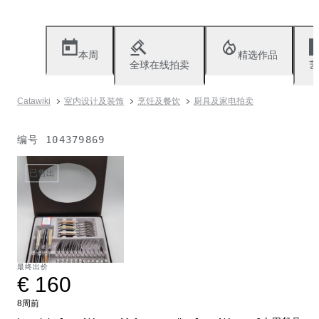
本周
精选作品
全球在线拍卖
艺
Catawiki
室内设计及装饰
烹饪及餐饮
厨具及家电拍卖
编号
104379869
已售出
最终出价
€ 160
8周前