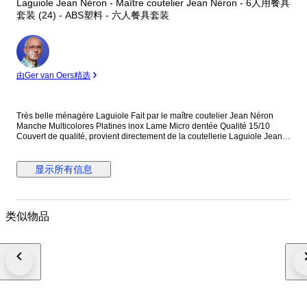
Laguiole Jean Néron - Maître coutelier Jean Néron - 6人用餐具
套装 (24) - ABS塑料 - 六人餐具套装
专
家
由Ger van Oers精选
Très belle ménagère Laguiole Fait par le maître coutelier Jean Néron
Manche Multicolores Platines inox Lame Micro dentée Qualité 15/10
Couvert de qualité, provient directement de la coutellerie Laguiole Jean
Néron Certificat d' authenticité Très tranchant, couteaux de qualité Jamais
servi Sublimera vos table Emballage soigné
显示所有信息
类似物品