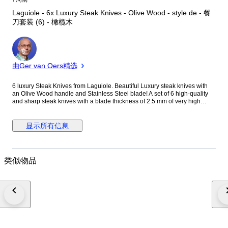
Laguiole - 6x Luxury Steak Knives - Olive Wood - style de - 餐
刀套装 (6) - 橄榄木
专
家
由Ger van Oers精选
6 luxury Steak Knives from Laguiole. Beautiful Luxury steak knives with
an Olive Wood handle and Stainless Steel blade! A set of 6 high-quality
and sharp steak knives with a blade thickness of 2.5 mm of very high
quality and finish. The steak knives have a smooth, sharp blade that
allows you to cut every piece perfectly. Supplied in a luxurious black box.
Each knife has a protective cover! Object: 6 Luxury Rose Wood steak
显示所有信息
knives from Laguiole Documentation: Certificate of Authentication.
Dimensions: 24.5cm. x 4.5cm. Material (blade): Acier Inox (stainless
steel). Material Handle: Olive wood. Blade length: 12.5 cm. Origin: France
design. Packaging: Storage Box. Condition: New, not used. Laguiole is
类似物品
(beside a brand name) a specific shape of a knife. The Laguiole knife is a
high-quality traditional Occitan pocket-knife, originally produced in the
"knife-city" of Thiers where 70% of the French cutting tool production
comes from, and in the small village of Laguiole, both located in France.
Photo's are part of the description. The object will be packed carefully, and
shipped insured worldwide with a Track-and-Trace code. Quality and fast
Shipping.