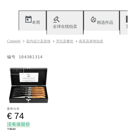
本周
精选作品
全球在线拍卖
艺
Catawiki
室内设计及装饰
烹饪及餐饮
厨具及家电拍卖
编号
104381314
已售出
最终出价
€ 74
没有保留价
7周前