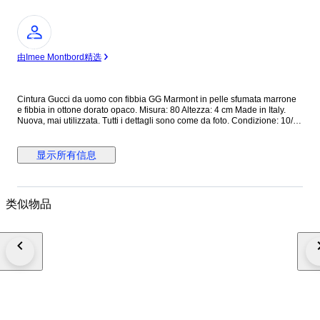
专
家
由Imee Montbord精选
Cintura Gucci da uomo con fibbia GG Marmont in pelle sfumata marrone
e fibbia in ottone dorato opaco. Misura: 80 Altezza: 4 cm Made in Italy.
Nuova, mai utilizzata. Tutti i dettagli sono come da foto. Condizione: 10/10
Dotata di cartellino originale. Prezzo di listino: € 450 Cod interno:
409416/GVE0T/80/32/493949 Cod etichetta: 9450818590126 Tutti i nostri
prodotti sono Originali al 100%. Si riceve quanto presente nelle fotografie
显示所有信息
allegate. Nessun costo doganale per gli acquirenti UE. Spediamo in tutto
il mondo con corriere espresso tracciato e assicurato con arrivo nelle 24
ore. N.B. Se necessiti di fattura, segnalalo nel momento in cui effettui il
pagamento: inviami un messaggio con la richiesta di fattura!
类似物品