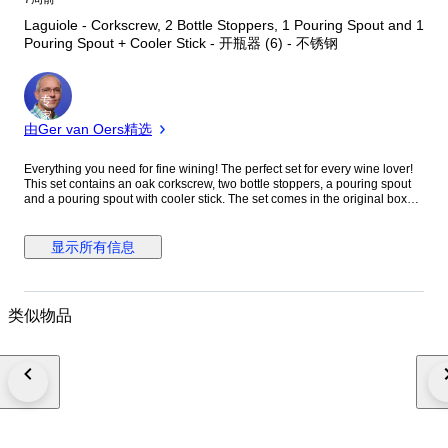
Laguiole - Corkscrew, 2 Bottle Stoppers, 1 Pouring Spout and 1
Pouring Spout + Cooler Stick - 开瓶器 (6) - 不锈钢
专
家
由Ger van Oers精选
Everything you need for fine wining! The perfect set for every wine lover!
This set contains an oak corkscrew, two bottle stoppers, a pouring spout
and a pouring spout with cooler stick. The set comes in the original box
with Certificate of Authentication and a luxury black Box. Object: Laguiole
Corkscrew, two Bottle Stoppers, Pouring Spout and a Pouring Spout with
Cooler Stick. Documentation: Certificate of Authentication. Dimensions:
显示所有信息
22cm. x 21cm. x 4cm. Material (blade): Acier Inox (stainless steel).
Material (handle): Oak Wood. Packaging: Original luxury black storage
Box. Condition: New, not used. Laguiole is (beside a brand name) a
specific shape of a knife. The Laguiole knife is a high-quality traditional
类似物品
Occitan pocket-knife, originally produced in the "knife-city" of Thiers where
70% of the French cutting tool production comes from, and in the small
village of Laguiole, both located in France. Photo's are part of the
description. The object will be packed carefully and shipped insured
worldwide with a Track-and-Trace code. Quality and fast Shipping. (excl.
wine bottle and wine glass)