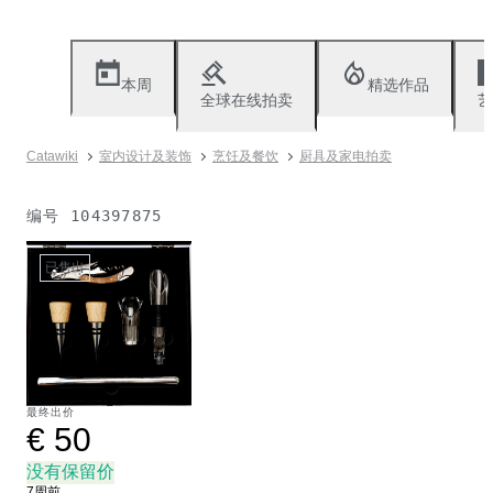
本周
精选作品
全球在线拍卖
艺
Catawiki
室内设计及装饰
烹饪及餐饮
厨具及家电拍卖
编号
104397875
已售出
最终出价
€ 50
没有保留价
7周前