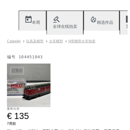
本周
精选作品
全球在线拍卖
艺
Catawiki
玩具及模型
火车模型
N型模型火车拍卖
编号
104451043
已售出
最终出价
€ 135
7周前