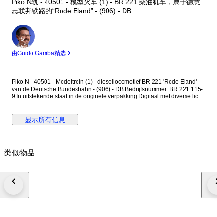
Piko N轨 - 40501 - 模型火车 (1) - BR 221 柴油机车，属于德意
志联邦铁路的“Rode Eland” - (906) - DB
专
家
由Guido Gamba精选
Piko N - 40501 - Modeltrein (1) - diesellocomotief BR 221 'Rode Eland'
van de Deutsche Bundesbahn - (906) - DB Bedrijfsnummer: BR 221 115-
9 In uitstekende staat in de originele verpakking Digitaal met diverse licht
en geluidsfuncties Tijdperk IV Ep IV Getest en in orde bevonden Foto's
zijn onderdeel van de beschrijving Verzending via GLS
显示所有信息
类似物品