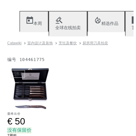
本周
精选作品
全球在线拍卖
艺
Catawiki
室内设计及装饰
烹饪及餐饮
厨房用刀具拍卖
编号
104461775
已售出
最终出价
€ 50
没有保留价
7周前