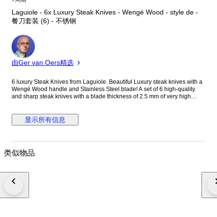
Laguiole - 6x Luxury Steak Knives - Wengé Wood - style de -
餐刀套装 (6) - 不锈钢
专
家
由Ger van Oers精选
6 luxury Steak Knives from Laguiole. Beautiful Luxury steak knives with a
Wengé Wood handle and Stainless Steel blade! A set of 6 high-quality
and sharp steak knives with a blade thickness of 2.5 mm of very high
quality and finish. The steak knives have a smooth, sharp blade that
allows you to cut every piece perfectly. Supplied in a luxurious black box.
Each knife has a protective cover! Object: 6 Luxury Wengé Wood steak
显示所有信息
knives from Laguiole Documentation: Certificate of Authentication.
Dimensions: 24.5cm. x 4.5cm. Material (blade): Acier Inox (stainless
steel). Material Handle: Wengé Wood. Blade length: 12.5 cm. Origin:
France design. Packaging: Storage Box. Condition: New, not used.
类似物品
Laguiole is (beside a brand name) a specific shape of a knife. The
Laguiole knife is a high-quality traditional Occitan pocket-knife, originally
produced in the "knife-city" of Thiers where 70% of the French cutting tool
production comes from, and in the small village of Laguiole, both located
in France. Photo's are part of the description. The object will be packed
carefully, and shipped insured worldwide with a Track-and-Trace code.
Quality and fast Shipping.