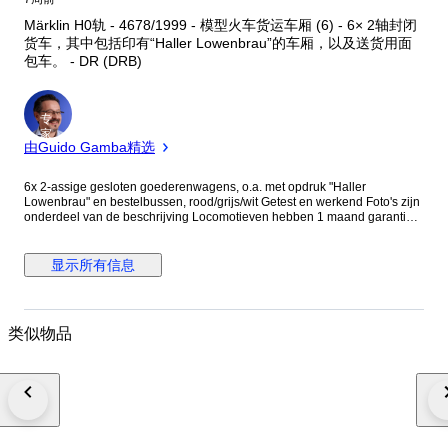
Märklin H0轨 - 4678/1999 - 模型火车货运车厢 (6) - 6× 2轴封闭
货车，其中包括印有“Haller Lowenbrau”的车厢，以及送货用面
包车。 - DR (DRB)
专
家
由Guido Gamba精选
6x 2-assige gesloten goederenwagens, o.a. met opdruk "Haller
Lowenbrau" en bestelbussen, rood/grijs/wit Getest en werkend Foto's zijn
onderdeel van de beschrijving Locomotieven hebben 1 maand garantie
na aankoop. Bij defect binnen 1 maand vanuit Nederland kosteloos
retourneren. Alle pakketten worden aangetekend en verzekerd verzonden
显示所有信息
类似物品