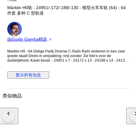
Märklin H0轨 - 24951/-172/-188/-130 - 模型火车车轨 (64) - 64
件套 多种 C 型轨道
专
家
由Guido Gamba精选
Marklin H0 - 64 Delige Partij Diverse C-Rails Rails verkeren in een zeer
goede staat! Deels in verpakking, rest zonder. Zie foto's voor de
duidelijkheid. Kavel bevat: - 24951 x 7 - 24172 x 13 - 24188 x 14 - 24130
x 19 - 24107 x 3 - 24094 x 3 - 24115 x 3 - 24951 x 2 ( 1 doos bevat 2 stuks
dus totaal 4 rails) in originele verpakking -——————————-- Totaal x
64 Wordt goed ingepakt en snel verzonden met PostNL. Zie de foto's voor
显示所有信息
een mooie indruk, ook onderdeel van de beschrijving.
类似物品