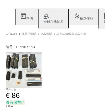
本周
精选作品
全球在线拍卖
艺
Catawiki
玩具及模型
火车模型
马克林H0模型火车拍卖
编号
104467443
已售出
最终出价
€ 86
没有保留价
7周前