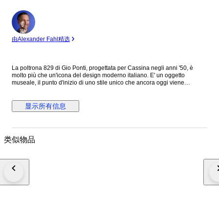
专
家
由Alexander Fahl精选
La poltrona 829 di Gio Ponti, progettata per Cassina negli anni '50, è
molto più che un'icona del design moderno italiano. E' un oggetto
museale, il punto d'inizio di uno stile unico che ancora oggi viene
riproposto in mille varianti. Un arredo che coniuga la modernità nascente
del dopoguerra italiano con le lavorazioni artigianali uniche
dell'ebanisteria del 900. Caratterizzata da un sistema meccanico
显示所有信息
reclinabile, é un omaggio alla bellezza ed alla funzionalità, offrendo
un'esperienza di seduta confortevole e elegante. La poltrona 829 in
quest'asta è stata realizzata in legno di noce massello giuntato e rifinita
con tessuto imbottito con il vecchio sistema a cinghie per garantire il
类似物品
massimo confort di seduta. Bibliografia: U.La Pietra, Gio Ponti, L’Arte si
Innamora dell’Industria, Rizzoli. p. 367 Spedizione interamente assicurata
tramite corriere espresso TNT in cassa di legno. N.B. Spediamo solo in
europa, per altri paesi siete pregati di contattare per un preventivo prima
di fare offerte