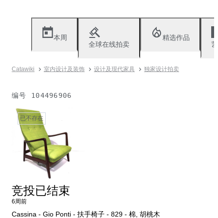
本周
精选作品
全球在线拍卖
艺
Catawiki
室内设计及装饰
设计及现代家具
独家设计拍卖
编号
104496906
已不存在
竞投已结束
6周前
Cassina - Gio Ponti - 扶手椅子 - 829 - 棉, 胡桃木