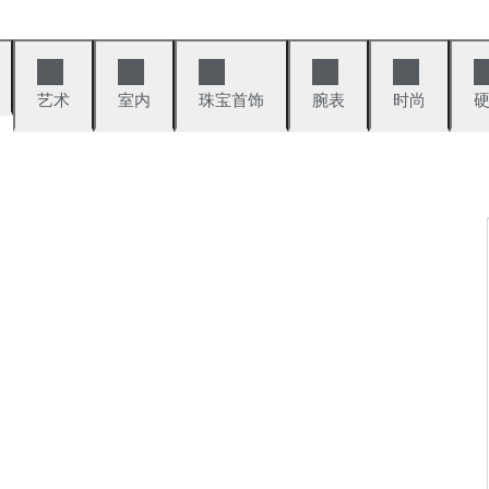
艺术
室内
珠宝首饰
腕表
时尚