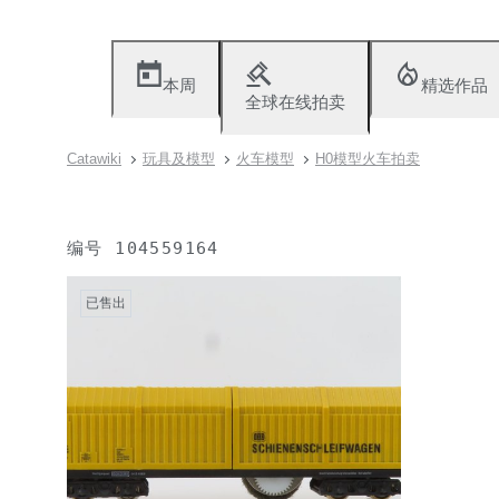
本周
精选作品
全球在线拍卖
Catawiki
玩具及模型
火车模型
H0模型火车拍卖
编号
104559164
已售出