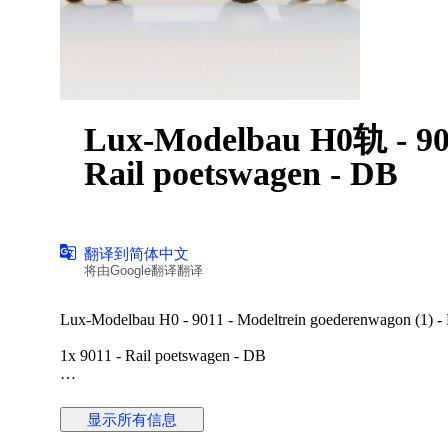
Lux-Modelbau H0轨 -
Rail poetswagen - DB
翻译到简体中文
将由Google翻译翻译
Lux-Modelbau H0 - 9011 - Modeltrein goederenwagon (1) -
1x 9011 - Rail poetswagen - DB
Rail poets mechaniek werkt analoog en kan ook op een digital
poetsmachine altijd aan staan.
显示所有信息
Er mist een buffer, zie foto's