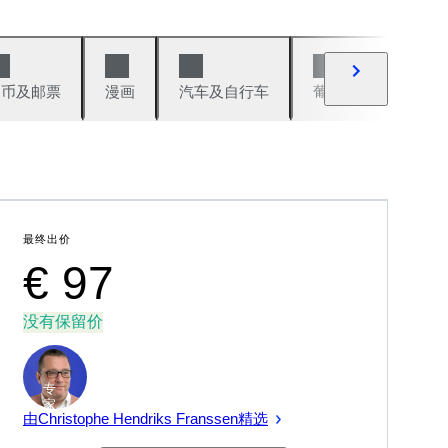
硬币及邮票
漫画
汽车及自行车
葡萄酒及烈性酒
最终出价
€ 97
没有保留价
专
家
由Christophe Hendriks Franssen精选