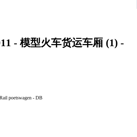
 9011 - 模型火车货运车厢 (1) -
 Rail poetswagen - DB
e baan ingezet worden. Maar bij digitaal gebruik zal de