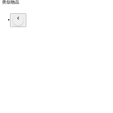
类似物品
Foto's zijn onderdeel van de beschrijving
Locomotieven hebben 1 maand garantie na aankoop.
Bij defect binnen 1 maand vanuit Nederland kosteloos retour
Alle pakketten worden aangetekend en verzekerd verzonden