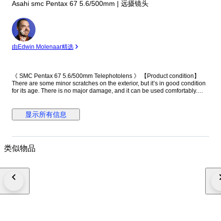
Asahi smc Pentax 67 5.6/500mm | 远摄镜头
专
家
由Edwin Molenaar精选
《 SMC Pentax 67 5.6/500mm Telephotolens 》 【Product condition】
There are some minor scratches on the exterior, but it’s in good condition
for its age. There is no major damage, and it can be used comfortably.
【Functional】 The following functions have been checked: the extension
operates smoothly. The aperture is fixed and does not move. 【Optics】
There is approximately 1.5 cm of fungus around the edge of the front
显示所有信息
element, and fungus is present throughout the middle and rear elements.
【Accessories】 ・Main unit（front cap, rear cap） Please note that your
local customs office may impose import duties and taxes. If your item is
returned for non-payment, shipping costs will be deducted from the
类似物品
refund. A video of the item’s condition and functionality is recorded prior to
packaging for documentation purposes. Thank you for your
understanding.