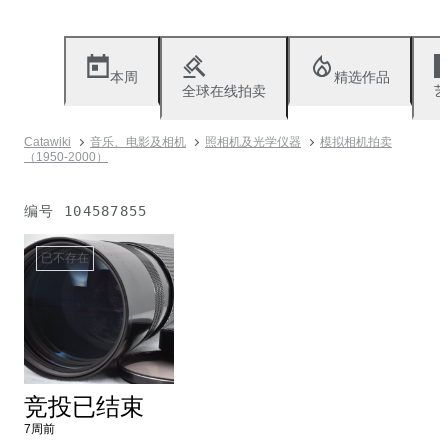
本周
精选作品
全球在线拍卖
艺
Catawiki
音乐、电影及相机
照相机及光学仪器
模拟相机拍卖
（1950-2000）
编号
104587855
已不存在
竞投已结束
7周前