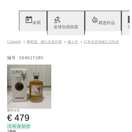
本周
精选作品
全球在线拍卖
艺
Catawiki
葡萄酒、威士忌及烈酒
威士忌
日本及亚洲威士忌拍卖
编号
104617285
已售出
最终出价
€ 479
没有保留价
7周前