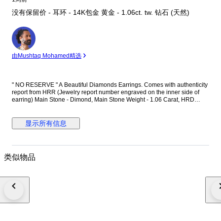
没有保留价 - 耳环 - 14K包金 黄金 - 1.06ct. tw. 钻石 (天然)
专
家
由Mushtaq Mohamed精选
" NO RESERVE " A Beautiful Diamonds Earrings. Comes with authenticity
report from HRR (Jewelry report number engraved on the inner side of
earring) Main Stone - Dimond, Main Stone Weight - 1.06 Carat, HRD
Report No. - J260000036738 Total Number of Diamonds - 2 Diamond
Shape and Cut - Round Brilliant Cut, Diamond Color & Clarity - E/F - SI-P
Diamonds EF is color of diamonds Set in 14k Yellow gold
显示所有信息
类似物品