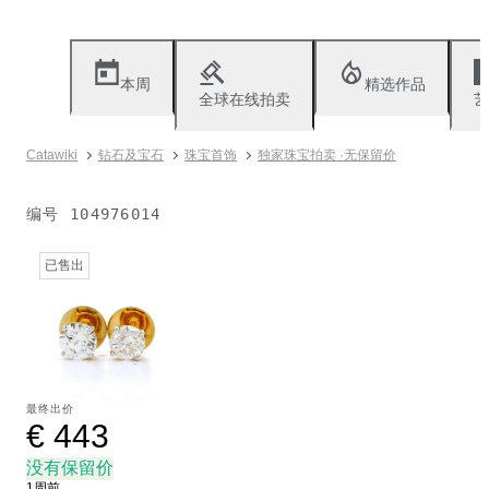
本周
精选作品
全球在线拍卖
艺
Catawiki
钻石及宝石
珠宝首饰
独家珠宝拍卖 ·无保留价
编号
104976014
已售出
最终出价
€ 443
没有保留价
1周前