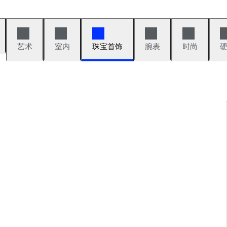
艺术
室内
珠宝首饰
腕表
时尚