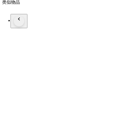
类似物品
Italia
anni '30/40
H. max. 2,9 cm.
Larg. max. 1,9 cm.
Spess. max. 2,1 cm.
Diametro interno, (a contatto pelle ) 1,80 cm.
Peso, 9 gr.
Spedizione con corriere veloce tracciabile.