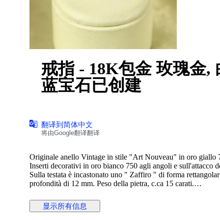
戒指 - 18K包金 玫瑰金, 白金 - 15.00ct. t
蓝宝石已创建
翻译到简体中文
将由Google翻译翻译
Originale anello Vintage in stile "Art Nouveau" in oro giallo 
Inserti decorativi in oro bianco 750 agli angoli e sull'attacco 
Sulla testata è incastonato uno " Zaffiro " di forma rettangol
profondità di 12 mm. Peso della pietra, c.ca 15 carati.
Bel colore lucente arancione, miele ambrato.
Marchiato internamente 750.
显示所有信息
Bel esemplare in ottima conservazione, e di piacevole aspetto