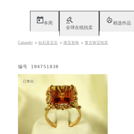
本周
精选作品
全球在线拍卖
Catawiki
钻石及宝石
珠宝首饰
复古珠宝拍卖
编号
104751830
已售出