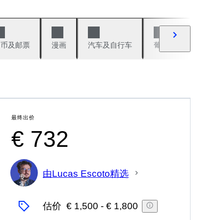
硬币及邮票
漫画
汽车及自行车
葡萄酒及烈性酒
最终出价
€ 732
由Lucas Escoto精选
专
家
估价
€ 1,500
-
€ 1,800