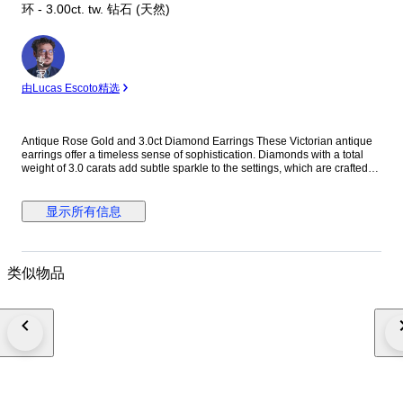
环 - 3.00ct. tw. 钻石 (天然)
专
家
由Lucas Escoto精选
Antique Rose Gold and 3.0ct Diamond Earrings These Victorian antique
earrings offer a timeless sense of sophistication. Diamonds with a total
weight of 3.0 carats add subtle sparkle to the settings, which are crafted
from a combination of 14K Rose Gold and Pearls dangling below
complement every movement. Each earring measures 2.0” long by 1.0”
wide. METAL & STONES Metal 14K Rose Gold Stones Diamond Diamond
显示所有信息
Carat 3.00 Stamp 585 TYPE & SIZE Earring Type Dangle Earring Closure
Omega Back Length 2.00" 5.0 cm Width 1.0" 2.5 cm Weight 27.7 grams
Condition Excellent This jewelry piece is offered in estate condition
Shipping by FedEx/DHL Express delivery time 2-3 business days. Fully
类似物品
insured. Boucles d'oreilles victoriennes anciennes en or rose 14 carats et
argent, diamants (3,0 carats) et perles Orecchini vittoriani antichi in oro
rosa 14 carati e argento con diamanti e perle da 3,0 ct Antike
viktorianische Ohrringe aus 14-karätigem Roségold und Silber mit 3,0 ct
Diamanten und Perlen