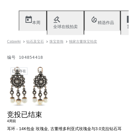
本周
精选作品
全球在线拍卖
艺
Catawiki
钻石及宝石
珠宝首饰
独家古董珠宝拍卖
编号
104854418
已不存在
竞投已结束
4周前
耳环 - 14K包金 玫瑰金, 古董维多利亚式玫瑰金与3.0克拉钻石耳