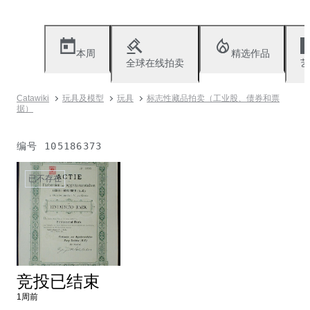
本周
精选作品
全球在线拍卖
艺
Catawiki
玩具及模型
玩具
标志性藏品拍卖（工业股、债券和票
据）
编号
105186373
已不存在
竞投已结束
1周前