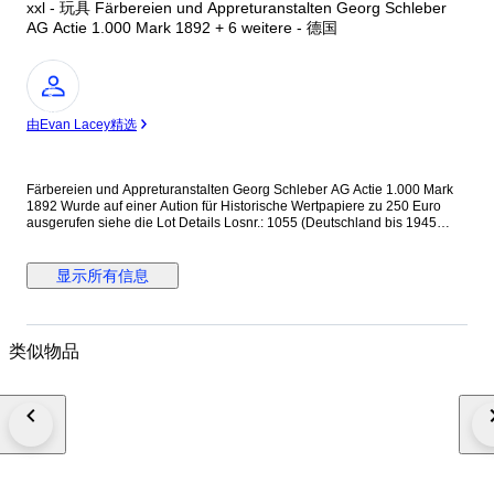
xxl - 玩具 Färbereien und Appreturanstalten Georg Schleber
AG Actie 1.000 Mark 1892 + 6 weitere - 德国
专
家
由Evan Lacey精选
Färbereien und Appreturanstalten Georg Schleber AG Actie 1.000 Mark
1892 Wurde auf einer Aution für Historische Wertpapiere zu 250 Euro
ausgerufen siehe die Lot Details Losnr.: 1055 (Deutschland bis 1945
(Nicht Reichsbank)) Titel: Färbereien und Appreturanstalten Georg
Schleber AG Auflistung: Actie 1.000 Mark 1.10.1892. Gründeremission
(Auflage 3500, R 7). Ausruf: 250,00 EUR Ausgabe- datum: 01.10.1892
显示所有信息
Ausgabe- ort: Reichenbach i.V. und Greiz + 6 weitere Internationaler
Versand + Tracking
类似物品