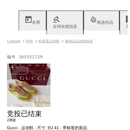
本周
精选作品
全球在线拍卖
艺
Catawiki
时尚
鞋类及运动鞋
奢侈品运动鞋拍卖
编号
105321729
已不存在
竞投已结束
2周前
Gucci - 运动鞋 - 尺寸: EU 41 - 带标签的新品