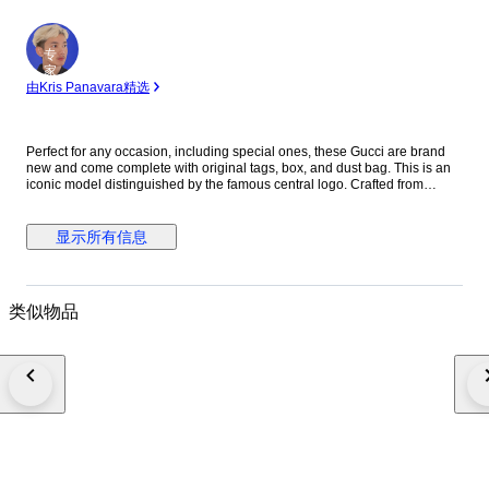
专
家
由Kris Panavara精选
Perfect for any occasion, including special ones, these Gucci are brand
new and come complete with original tags, box, and dust bag. This is an
iconic model distinguished by the famous central logo. Crafted from
premium materials, this modern accessory is perfect for completing any
outfit with an extra touch of elegance. Key Features Tennis 1977 High-top
design Logo on display Size: UK 7, US 8, EU 41 Canvas and mix tex
显示所有信息
Limited Edition Guaranteed authenticity Fast and secure shipping with
tracking. Please note that photos were taken in natural light. Shipping
within 24 hours. Buyers outside the European Union are responsible for
any customs fees or import duties. Shipping will be tracked and paid for
类似物品
by the buyer. If you purchase multiple items, we can arrange combined
shipping and I will be happy to apply an additional discount. I sell new
and pre-owned clothing and accessories from top designer brands that I
no longer wear. On my profile you can find leading brands such as
Armani, Fendi, Versace, Gucci, Dior, Chanel, Louis Vuitton, Stone Island,
Saint Laurent, Prada, Alexander McQueen, Balenciaga, Moncler, Bottega
Veneta, Burberry, and many more.