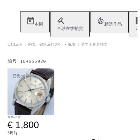
本周
精选作品
全球在线拍卖
艺
Catawiki
腕表、钢笔及打火机
腕表
劳力士腕表拍卖
编号
104955920
已售出
最终出价
€ 1,800
5周前