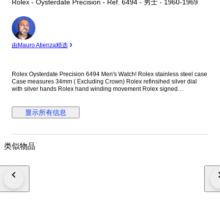
Rolex - Oysterdate Precision - Ref. 6494 - 男士 - 1960-1969
专
家
由Mauro Atienza精选
Rolex Oysterdate Precision 6494 Men's Watch! Rolex stainless steel case
Case measures 34mm ( Excluding Crown) Rolex refinsihed silver dial
with silver hands Rolex hand winding movement Rolex signed
screwdown crown Non quickset date (Red/Black date) Reference
number: 6494 New genuine leather strap (Non Rolex) This watch is
guaranteed to be genuine Rolex. Shipping by Fedex, DHL or EMS
显示所有信息
depending on destination We are not responsible for any customs delays
or fees. Duty tax fees/import fees to be paid by buyer is available. If
winning bidder decides to cancel / withdraw they will bear risk , cost of all
shipping and return import duties of seller.
类似物品