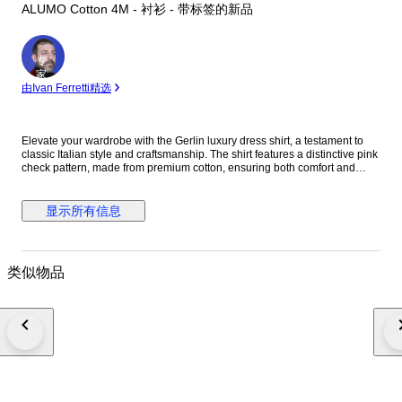
ALUMO Cotton 4M - 衬衫 - 带标签的新品
专
家
由Ivan Ferretti精选
Elevate your wardrobe with the Gerlin luxury dress shirt, a testament to
classic Italian style and craftsmanship. The shirt features a distinctive pink
check pattern, made from premium cotton, ensuring both comfort and
durability. With its long sleeves, standard cuffs, and a spread collar that
adds a touch of sophistication, this shirt is designed for those who
appreciate attention to detail. Tailored to a regular fit, this no-size shirt
显示所有信息
offers a timeless aesthetic that's versatile for both casual and formal
occasions. Its alumo cotton fabric, known for its breathability and strength,
makes it a suitable choice for year-round wear. Proudly made in Italy, it's a
limited edition piece that promises to be a standout in any discerning
类似物品
gentleman's collection. Material: 100% Cotton