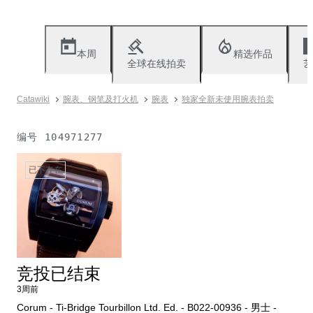
本周
精选作品
全球在线拍卖
艺
Catawiki
腕表、钢笔及打火机
腕表
独家全新未使用腕表拍卖
编号
104971277
已不存在
竞投已结束
3周前
Corum - Ti-Bridge Tourbillon Ltd. Ed. - B022-00936 - 男士 -