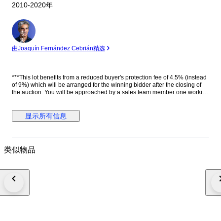
2010-2020年
专
家
由Joaquín Fernández Cebrián精选
***This lot benefits from a reduced buyer's protection fee of 4.5% (instead
of 9%) which will be arranged for the winning bidder after the closing of
the auction. You will be approached by a sales team member one working
day after the auction has ended. They will help you further with the
discount*** Género: Hombre Estado: Nuevo Movimiento: Carga manual
(cuerda), Tourbillon. Calibre CO.022. 22 jewels. 72h power reserve.
显示所有信息
21600 A/h Caja: Titanio con tratamiento PVD, Tonel Corona: Con logo.
Titanio con tratamiento PVD. Tapa trasera: Con cristal. Con inscripciones.
Con logo. Sujeta con 6 tornillos. Titanio PVD negro. Esfera: Esqueleto.
Manecillas luminiscentes. Cristal: Zafiro curvo Correa: Negra. Piel de
类似物品
cocodrilo auténtica. Cierre: Acero inoxidable. Con logo. Con pulsadores.
Deployante doble. Dimensiones: Diámetro (sin corona): 42.4 mm. Altura
con asas: 52 mm. Grueso: 13.6 mm. Anchura entre asas: 24 mm. Anchura
cierre: 21 mm. Peso: 125 gr Resistencia al agua: 3 Atm. Caja original de
madera. Documentación completa. Edición limitada de 50 piezas. Precio
de tarifa (PVP): 68000 €