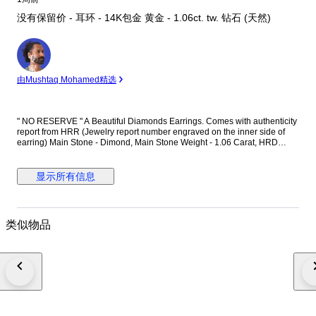
没有保留价 - 耳环 - 14K包金 黄金 - 1.06ct. tw. 钻石 (天然)
专
家
由Mushtaq Mohamed精选
" NO RESERVE " A Beautiful Diamonds Earrings. Comes with authenticity
report from HRR (Jewelry report number engraved on the inner side of
earring) Main Stone - Dimond, Main Stone Weight - 1.06 Carat, HRD
Report No. - J260000036738 Total Number of Diamonds - 2 Diamond
Shape and Cut - Round Brilliant Cut, Diamond Color & Clarity - E/F - SI-P
Diamonds EF is color of diamonds Set in 14k Yellow gold
显示所有信息
类似物品