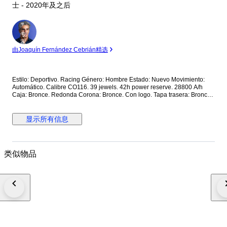
士 - 2020年及之后
专
家
由Joaquín Fernández Cebrián精选
Estilo: Deportivo. Racing Género: Hombre Estado: Nuevo Movimiento:
Automático. Calibre CO116. 39 jewels. 42h power reserve. 28800 A/h
Caja: Bronce. Redonda Corona: Bronce. Con logo. Tapa trasera: Bronce.
Con cristal. Con inscripciones. Roscada. Esfera: Marrón. De madera. 2
subesferas. Calendario a las 6. Manecillas luminiscentes. Segundero
central. Cristal: Zafiro esférico antirreflectante Correa: Piel marrón. Cierre:
显示所有信息
Titanio con PVD negro. Con logo. Con pulsadores. Deployante de
mariposa. Dimensiones: Diámetro (sin corona): 44 mm. Altura con asas:
50.7 mm. Grueso: 14.3 mm. Anchura entre asas: 22.5 mm. Anchura cierre:
19.5 mm. Peso: 165 gr Resistencia al agua: 10 Atm. Caja original de
类似物品
madera. Documentación completa Precio de tarifa (PVP): 14000€