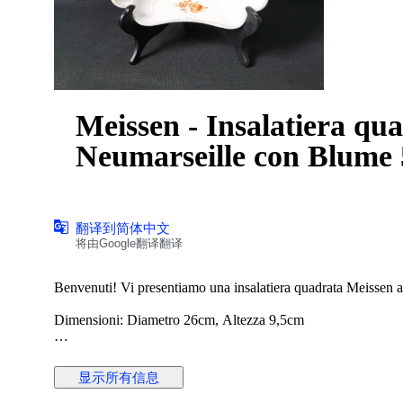
Meissen - Insalatiera qu
Neumarseille con Blume 
翻译到简体中文
将由Google翻译翻译
Benvenuti! Vi presentiamo una insalatiera quadrata Meissen
Dimensioni: Diametro 26cm, Altezza 9,5cm
Classificazione: 2a scelta
显示所有信息
Condizione:In ottime condizioni come visibile nelle foto. Nes