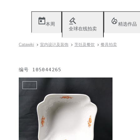
本周
精选作品
全球在线拍卖
Catawiki
室内设计及装饰
烹饪及餐饮
餐具拍卖
编号
105044265
已售出