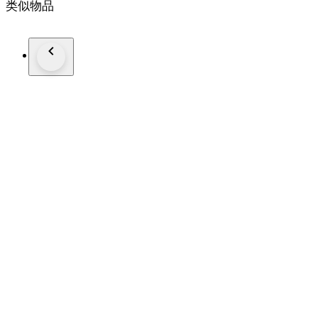
类似物品
I oggetti vintage hanno già conosciuto una prima vita e posson
Selezioniamo gli articoli nel miglior modo possibile. Descrizi
Trasporto:
Le merci sono realizzate con materiali di imballaggio ad alta qu