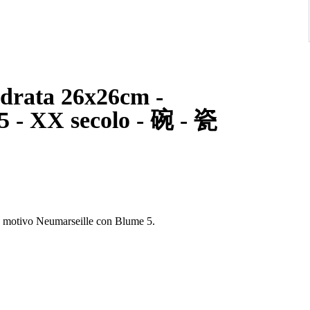
adrata 26x26cm -
5 - XX secolo - 碗 - 瓷
 a motivo Neumarseille con Blume 5.
sun chip, crepe o riparazioni.