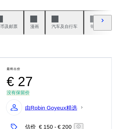
硬币及邮票
漫画
汽车及自行车
葡萄酒及烈性酒
最终出价
€ 27
没有保留价
由Robin Goyeux精选
专
家
估价
€ 150
-
€ 200