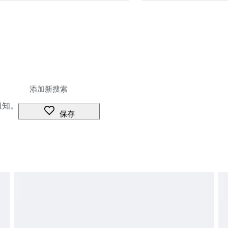
通知。
保存