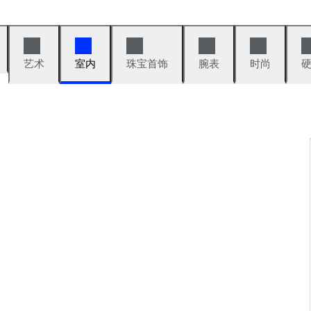
艺术
室内
珠宝首饰
腕表
时尚