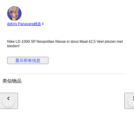
专
家
由Kris Panavara精选
Nike LD-1000 SP Neopolitan Nieuw in doos Maat 42,5 Veel plezier met
bieden!
显示所有信息
类似物品