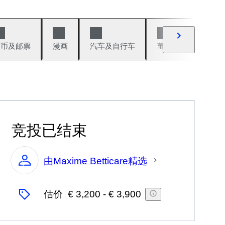
硬币及邮票
漫画
汽车及自行车
葡萄酒及烈性酒
竞投已结束
由Maxime Betticare精选
专
家
估价
€ 3,200
-
€ 3,900