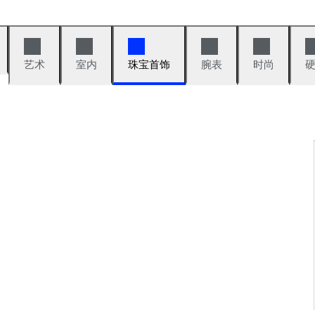
艺术
室内
珠宝首饰
腕表
时尚