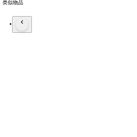
类似物品
Stones Diamond
Stamp 750
DIMENSIONS
Weight 3.1 grams
Band Thickness 2
Shipping:
Secure worldwide express delivery via DHL Express, fully in
Estimated transit time: 2–3 business days, with professional 