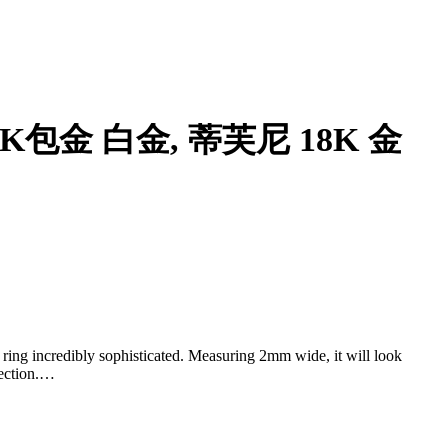
- 18K包金 白金, 蒂芙尼 18K 金
ring incredibly sophisticated. Measuring 2mm wide, it will look
ection.
 gift box.