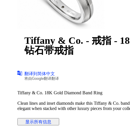
Tiffany & Co. - 戒指 
钻石带戒指
翻译到简体中文
将由Google翻译翻译
Tiffany & Co. 18K Gold Diamond Band Ring
Clean lines and inset diamonds make this Tiffany & Co. band 
elegant when stacked with other luxury pieces from your coll
This jewelry piece is offered in estate condition and includes a
显示所有信息
METAL & STONES
Metal 18K White Gold