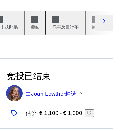
硬币及邮票
漫画
汽车及自行车
葡萄酒及烈性酒
竞投已结束
由Joan Lowther精选
专
家
估价
€ 1,100
-
€ 1,300