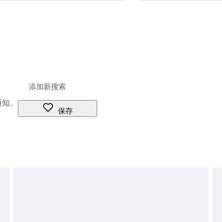
通知。
保存