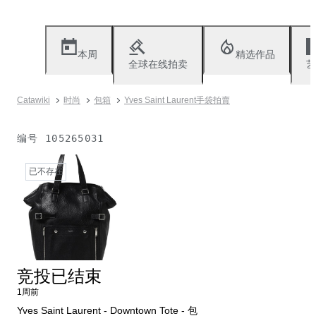
本周
精选作品
全球在线拍卖
艺
Catawiki
时尚
包箱
Yves Saint Laurent手袋拍賣
编号
105265031
已不存在
竞投已结束
1周前
Yves Saint Laurent - Downtown Tote - 包