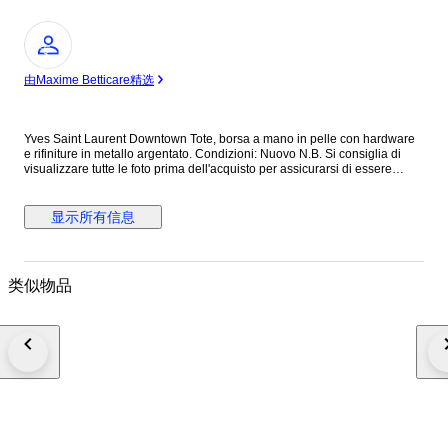
专
家
由Maxime Betticare精选
Yves Saint Laurent Downtown Tote, borsa a mano in pelle con hardware
e rifiniture in metallo argentato. Condizioni: Nuovo N.B. Si consiglia di
visualizzare tutte le foto prima dell'acquisto per assicurarsi di essere
soddisfatti delle condizioni dell'articolo. ALTEZZA: 40 cm LUNGHEZZA:
40 cm PROFONDITA’: 18 cm Made in Italy Colore: Nero Materiale: Pelle
INV.1189/25 MAR25145021
显示所有信息
类似物品