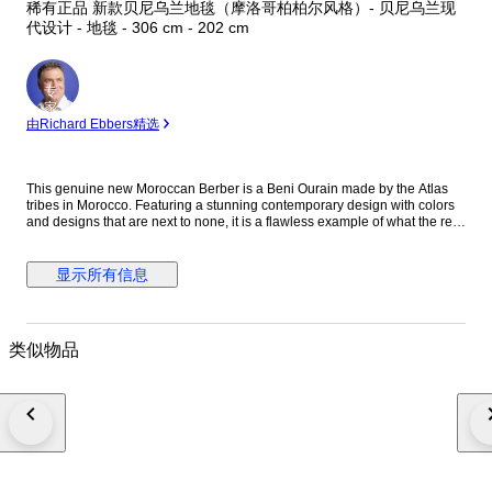
稀有正品 新款贝尼乌兰地毯（摩洛哥柏柏尔风格）- 贝尼乌兰现
代设计 - 地毯 - 306 cm - 202 cm
专
家
由Richard Ebbers精选
This genuine new Moroccan Berber is a Beni Ourain made by the Atlas
tribes in Morocco. Featuring a stunning contemporary design with colors
and designs that are next to none, it is a flawless example of what the real
Berber rugs are all about. Free of any damages, this timeless
contemporary design is one that is becoming very popular. Condition:
New, very good Dimensions: approx. 306x202cm Pile: wool Waft: cotton
显示所有信息
Shipping: UPS/FedEx/DHL Our carpets are all professionally cleaned and
inspected. Ref:60181
类似物品