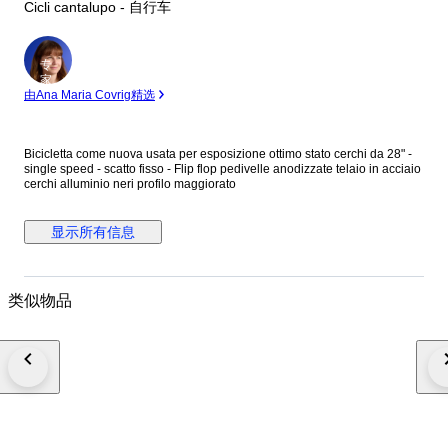
Cicli cantalupo - 自行车
专
家
由Ana Maria Covrig精选
Bicicletta come nuova usata per esposizione ottimo stato cerchi da 28" -
single speed - scatto fisso - Flip flop pedivelle anodizzate telaio in acciaio
cerchi alluminio neri profilo maggiorato
显示所有信息
类似物品