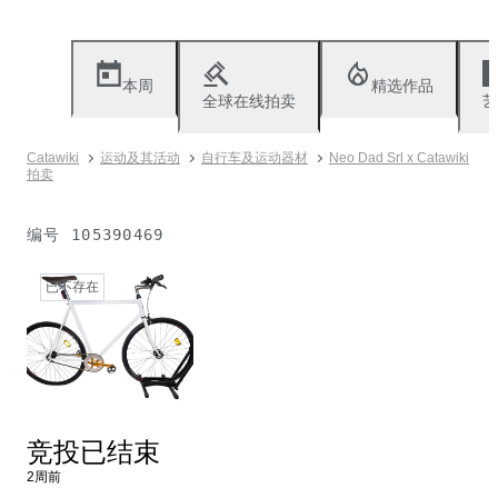
本周
精选作品
全球在线拍卖
艺
Catawiki
运动及其活动
自行车及运动器材
Neo Dad Srl x Catawiki
拍卖
编号
105390469
已不存在
竞投已结束
2周前