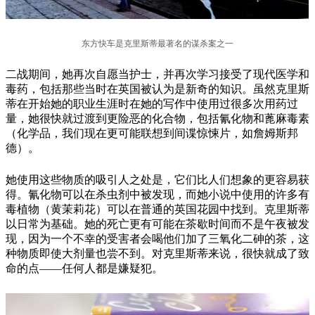
东方快车是克里斯蒂最著名的谋杀案之一
二战期间，她再次自愿当护士，并再次学习接受了现代医学和
毒药，包括那些当时在英国被认为是新奇的知识。虽然克里斯
蒂在开始她的职业生涯时在她的写作中使用过很多次用药过
量，她很快就过渡到更险恶的化合物，包括氰化物和蓖麻毒素
（化学品，我们现在更可能联想到间谍惊悚片，如詹姆斯邦
德）。
她使用这些物质的吸引人之处是，它们比人们想象的更容易获
得。氰化物可以在杀虫剂中被发现，而她小说中使用的许多有
毒植物（黄茉莉花）可以在普通的英国花园中找到。克里斯蒂
以日常为基础。她的死亡更有可能在茶歇时间而不是午夜被发
现，因为一个不幸的受害者会喝他们加了三氧化二砷的茶，这
种物质即使大剂量也尝不到。对克里斯蒂来说，很快就成了致
命的点——任何人都是嫌疑犯。