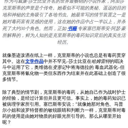
作为与威廉·莎士比亚齐名的世界最畅销的小说作家，阿加莎
克里斯蒂的声誉是个传奇。她看似不可能的奥秘、遥远的目的
地和神秘的主角吸引了各地书虫。她最常写的情节装置之一是
她对毒药富有灵感的使用，这在她的作品中占一半以上，并杀
死了大约30个角色。然而，正如
书籍
专家塞巴斯蒂安·阿瑟·豪
所解释的，鲜为人知的是克里斯蒂的毒药知识背后的真实生活
经历。
就像墨迹泼洒在纸上一样，克里斯蒂的小说也总是有毒药贯穿
其中。这在
文学作品
中并不罕见–莎士比亚在
哈姆雷特
的唱决
斗中运用了它，奥维德在
变形记
中将海德拉的 毒血武器化–但
克里斯蒂将氰化物一类但东西作为结束并在此基础上创造了很
多情节。
除了典型的情节剧，克里斯蒂的毒药，从她自己作为战时护士
的经验，是经过计算但并且更可信。事实上，她的毒药知识已
被病理学家所引用。塞巴斯蒂安说："就像她那对角色、马普
尔小姐和波罗特督察的敏锐眼睛和判断力一样，克里斯蒂对毒
药的使用是由她对物质的好眼光所引导的。那么从哪里开始
呢？