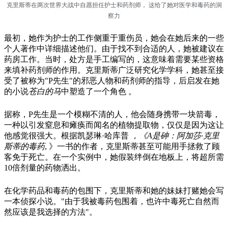
克里斯蒂在两次世界大战中自愿担任护士和药剂师， 这给了她对医学和毒药的洞
察力
最初，她作为护士的工作侧重于重伤员，她会在她后来的一些
个人著作中详细描述他们。由于找不到合适的人，她被建议在
药房工作。当时，处方是手工编写的，这意味着需要某些资格
来填补药剂师的作用。克里斯蒂广泛研究化学学科，她甚至接
受了被称为"P先生"的邪恶人物和药剂师的指导，后启发在她
的小说
苍白的马
中塑造了一个角色 。
据称，P先生是一个模糊不清的人，他会随身携带一块箭毒，
一种以引发窒息和瘫痪而闻名的植物提取物，仅仅是因为这让
他感觉很强大。根据凯瑟琳·哈库普
，《A是砷：阿加莎·克里
斯蒂的毒药
, 》一书的作者，克里斯蒂甚至可能用手拯救了顾
客免于死亡。在一个实例中，她假装绊倒在地板上，将超所需
10倍剂量的药物洒出。
在化学药品和毒药的包围下，克里斯蒂和她的妹妹打赌她会写
一本侦探小说。"由于我被毒药包围着，也许中毒死亡自然而
然应该是我选择的方法"。