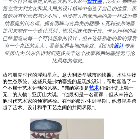
一个不符合简单定义的意大利艺术家与
设计师
, 皮埃罗·弗纳塞
提在意大利文化和其人民的设计精神中创造了自己的位置。虽
然他所有的画都与众不同，但没有人能像他画的脸一样成为弗
纳塞提的代名词。拥有明眸与古典美的丽娜·卡瓦利被弗纳塞
提用来制作一个设计系列，该系列迭代数千次。卡瓦列利的脸
已经塑造成每一个可以想象的设计，但在这张熟悉的脸的背后
有一个真正的女人，看着世界各地的家庭。我们请
设计
专家
亚历山大·法尔告诉我们更多关于这个故事和弗纳塞提无与伦
比风格的信息。
蒸汽朋克时代的浮船星座。意大利堡垒城市的快照。水生生物
的生态系统。这些只是弗纳塞提的超现实设计，帮助塑造了一
个不属于艺术运动的风格。"弗纳塞提是
艺术
和设计史上独一
无二的人物”, 亚历山大说。"他最初是一名画家，但从未符合
他时代艺术家的预定路径。在他的职业生涯早期，他忽视并跨
越了艺术、设计和手工艺之间的共同界限"。